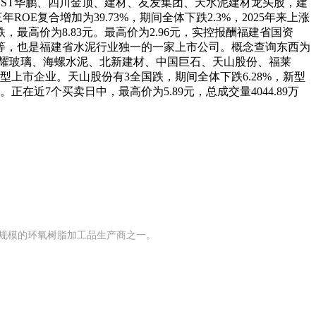
前的有ST华鹏、四川金顶、建材、友发集团、天水泥建材龙头股，建
ROE复合增加为39.73%，期间全体下跌2.3%，2025年来上涨
国跌，最高价为8.83元。最高价为2.96元，实控报酬福建省国资
等，也是福建省水泥行业独一的一家上市公司。概念查询东西为
股有福耀玻璃、海螺水泥、北新建材、中国巨石、天山股份、福莱
上市企业。天山股份有3全国跌，期间全体下跌6.28%，新型
。正在近7个买卖日中，最高价为5.89元，总成交量4044.89万
具有规模的环氧树脂加工品生产商之一。