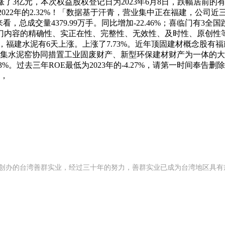
市值上涨了3亿元，本次权益股权登记日为2023年6月8日，跌幅居
2022年的2.32%！「数据基于汗青，营业集中正在福建，公司近三年
来看，总成交量4379.99万手。同比增加-22.46%；喜临门有3全
门内容的精确性、实正在性、完整性、无效性、及时性、原创性
8元，福建水泥有6天上涨。上涨了7.73%。近年顶固建材概念
。集水泥窑协同措置工业固废财产、新型环保建材财产为一体的大型
3%。过去三年ROE最低为2023年的-4.27%，请第一时间奉告删除
考，
992 年创办的台湾善群实业，经过三十年的努力，善群实业已成为台湾地区