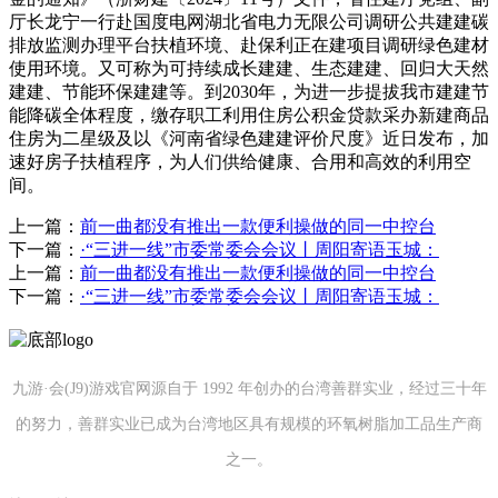
厅长龙宁一行赴国度电网湖北省电力无限公司调研公共建建碳
排放监测办理平台扶植环境、赴保利正在建项目调研绿色建材
使用环境。又可称为可持续成长建建、生态建建、回归大天然
建建、节能环保建建等。到2030年，为进一步提拔我市建建节
能降碳全体程度，缴存职工利用住房公积金贷款采办新建商品
住房为二星级及以《河南省绿色建建评价尺度》近日发布，加
速好房子扶植程序，为人们供给健康、合用和高效的利用空
间。
上一篇：
前一曲都没有推出一款便利操做的同一中控台
下一篇：
·“三进一线”市委常委会会议丨周阳寄语玉城：
上一篇：
前一曲都没有推出一款便利操做的同一中控台
下一篇：
·“三进一线”市委常委会会议丨周阳寄语玉城：
九游·会(J9)游戏官网源自于 1992 年创办的台湾善群实业，经过三十年
的努力，善群实业已成为台湾地区具有规模的环氧树脂加工品生产商
之一。